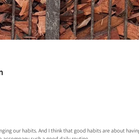
n
ging our habits. And I think that good habits are about having a
 to accompany such a good daily routine.