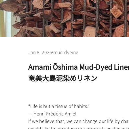
Jan 8, 2026
mud-dyeing
Amami Ōshima Mud-Dyed Line
奄美大島泥染めリネン
“Life is but a tissue of habits.”
— Henri-Frédéric Amiel
If we believe that, we can change our life by chan
would like to introduce our products as things