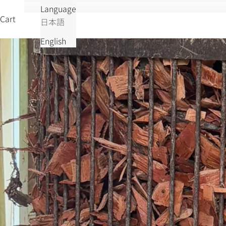
Language
Cart
日本語
English