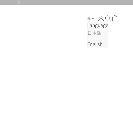
Next
Login
Search
Cart
EN
Language
日本語
English